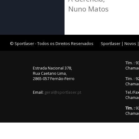
Nuno Matos
Equipamento Interior
Equipamento Exterior
Suporte e Galerias
Quinquilharias
© Sportlaser - Todos os Direitos Reservados
Sportlaser
|
Novos
Toldos e Avançados
Campismo
Tlm. : 
Estrada Nacional 378,
Chamad
Novidades /
Rua Caetano Lima,
Promoções
2865-057 Fernão-Ferro
Tlm. : 
Chamad
Gás
Email:
geral@sportlaser.pt
Tel./Fa
Chamada
Tlm. :
93
Chamad