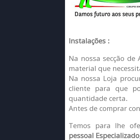
Equipamento Interior
Equipamento Exterior
Suporte e Galerias
Instalações :
Quinquilharias
Toldos e Avançados
Na nossa secção de A
Campismo
material que necessi
Novidades /
Promoções
Na nossa Loja procu
Gás
cliente para que p
quantidade certa.
Antes de comprar con
Temos para lhe of
pessoal Especializado