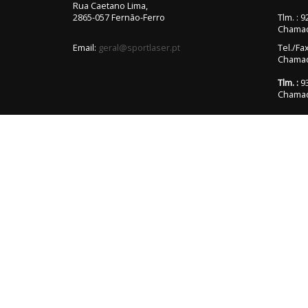
Rua Caetano Lima,
2865-057 Fernão-Ferro
Tlm. : 
Chamad
Email:
geral@sportlaser.pt
Tel./Fa
Chamada
Tlm. :
93
Chamad