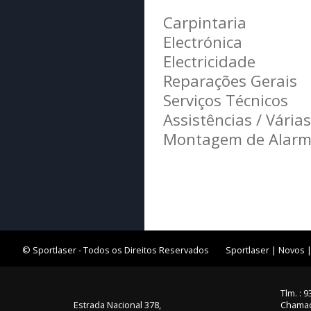
Carpintaria
Electrónica
Electricidade
Reparações Gerais
Serviços Técnicos
Assistências / Várias
Montagem de Alarm
© Sportlaser - Todos os Direitos Reservados
Sportlaser
|
Novos
Tlm. : 
Estrada Nacional 378,
Chamad