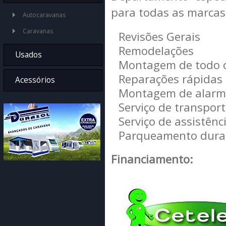
para todas as marcas
Autocaravanas
Caravanas
Revisões Gerais
Remodelações
Usados
Montagem de todo o
Reparações rápidas
Autocaravanas
Acessórios
Montagem de alarm
Caravanas
Aquecimentos
Serviço de transpor
Residênciais
Serviço de assistênci
Frigorificos
Parqueamento dura
Cozinha
Casa de Banho
Financiamento:
Água
Electricidade
Audiovisual /
Multimédia
Claraboias / Janelas