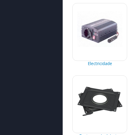
Equipamento Interior
Equipamento Exterior
Suporte e Galerias
Quinquilharias
Toldos e Avançados
Campismo
Electricidade
Novidades /
Promoções
Gás