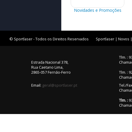
Novidades e Promoções
© Sportlaser - Todos os Direitos Reservados
Sportlaser
|
Novos
Tlm. : 
Estrada Nacional 378,
Chamad
Rua Caetano Lima,
2865-057 Fernão-Ferro
Tlm. : 
Chamad
Email:
geral@sportlaser.pt
Tel./Fa
Chamada
Tlm. :
93
Chamad