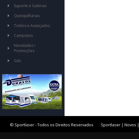
Suporte e Galerias
Quinquilharias
Toldos e Avançados
Campismo
Novidades /
Promoções
Gás
© Sportlaser - Todos os Direitos Reservados
Sportlaser
|
Novos