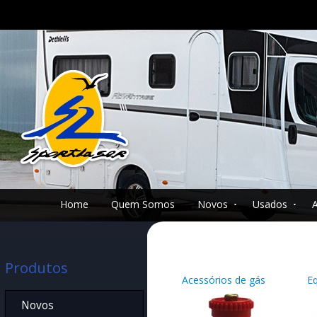
Home
Quem Somos
Novos
Usados
Produtos
Acessórios de gás
E
Novos