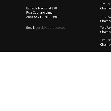
Tlm. : 
Estrada Nacional 378,
Chamad
Rua Caetano Lima,
2865-057 Fernão-Ferro
Tlm. : 
Chamad
Email:
geral@sportlaser.pt
Tel./Fa
Chamada
Tlm. :
93
Chamad