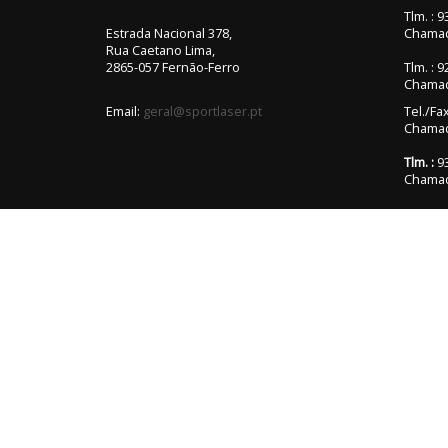
Tlm. : 
Estrada Nacional 378,
Chamad
Rua Caetano Lima,
2865-057 Fernão-Ferro
Tlm. : 
Chamad
Email:
geral@sportlaser.pt
Tel./Fa
Chamada
Tlm. :
93
Chamad