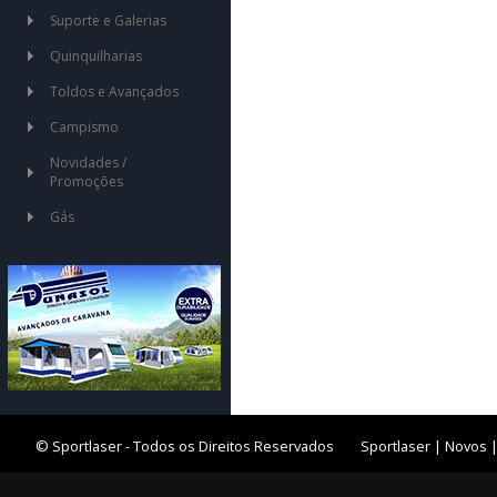
Suporte e Galerias
Quinquilharias
Toldos e Avançados
Campismo
Novidades /
Promoções
Gás
© Sportlaser - Todos os Direitos Reservados
Sportlaser
|
Novos