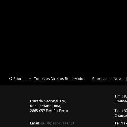
© Sportlaser - Todos os Direitos Reservados
Sportlaser
|
Novos
Tlm. : 
Estrada Nacional 378,
Chamad
Rua Caetano Lima,
2865-057 Fernão-Ferro
Tlm. : 
Chamad
Email:
geral@sportlaser.pt
Tel./Fa