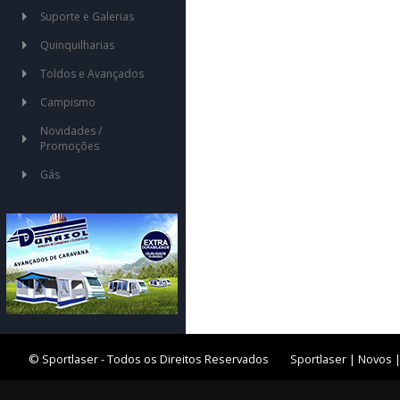
Suporte e Galerias
Quinquilharias
Toldos e Avançados
Campismo
Novidades /
Promoções
Gás
© Sportlaser - Todos os Direitos Reservados
Sportlaser
|
Novos