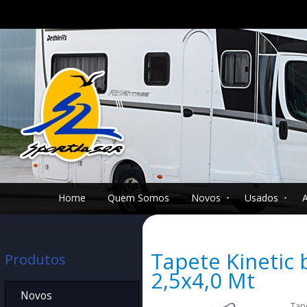
Home
Quem Somos
Novos
Usados
Tapete Kinetic
Produtos
2,5x4,0 Mt
Novos
Tap