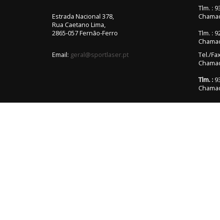
Tlm. : 
Estrada Nacional 378,
Chamad
Rua Caetano Lima,
2865-057 Fernão-Ferro
Tlm. : 
Chamad
Email:
geral@sportlaser.pt
Tel./Fa
Chamada
Tlm. :
93
Chamad