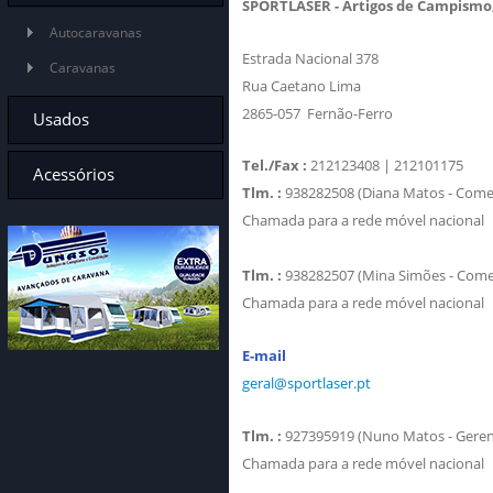
SPORTLASER - Artigos de Campismo
Autocaravanas
Estrada Nacional 378
Caravanas
Rua Caetano Lima
2865-057 Fernão-Ferro
Usados
Tel./Fax :
212123408 | 212101175
Autocaravanas
Acessórios
Tlm. :
938282508 (Diana Matos - Comer
Caravanas
Chamada para a rede móvel nacional
Aquecimentos
Residênciais
Frigorificos
Tlm. :
938282507 (Mina Simões - Comer
Cozinha
Chamada para a rede móvel nacional
Casa de Banho
E-mail
Água
geral@sportlaser.pt
Electricidade
Tlm. :
927395919 (Nuno Matos - Geren
Audiovisual /
Multimédia
Chamada para a rede móvel nacional
Claraboias / Janelas