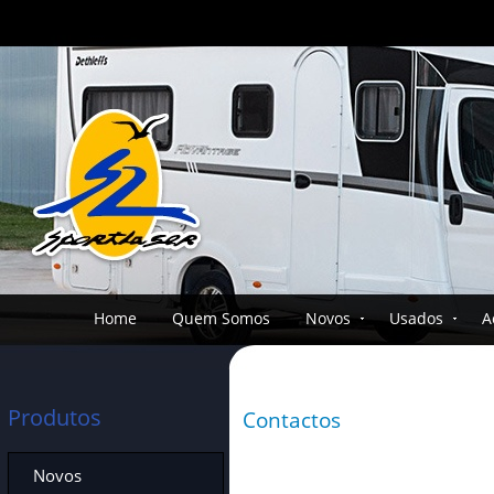
Home
Quem Somos
Novos
Usados
A
Produtos
Contactos
Novos