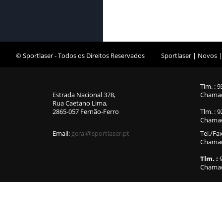
Equipamento Interior
Equipamento Exterior
Suporte e Galerias
© Sportlaser - Todos os Direitos Reservados
Sportlaser
|
Novos
Quinquilharias
Toldos e Avançados
Tlm. : 
Campismo
Estrada Nacional 378,
Chamad
Rua Caetano Lima,
Novidades / Promoções
2865-057 Fernão-Ferro
Tlm. : 
Chamad
Gás
Email:
geral@sportlaser.pt
Tel./Fa
Chamada
Tlm. :
9
Chamad