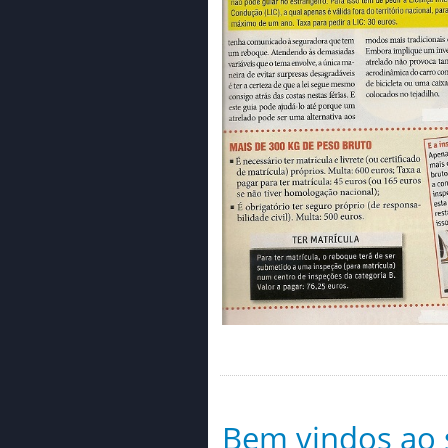
Equipamento Interior
Equipamento Exterior
Suporte e Galerias
Quinquilharias
Toldos e Avançados
Campismo
Novidades / Promoções
Gás
Bem vindos ao s