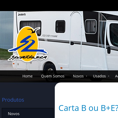
Home
Quem Somos
Novos
Usados
A
Produtos
Carta B ou B+E
Novos