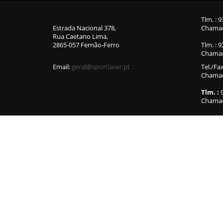
Tlm. : 
Estrada Nacional 378,
Chamad
Rua Caetano Lima,
2865-057 Fernão-Ferro
Tlm. : 
Chamad
Email:
geral@sportlaser.pt
Tel./Fa
Chamada
Tlm. :
9
Chamad