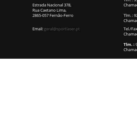
Estrada Nacional 378,
Chamad
Rua Caetano Lima,
2865-057 Fernão-Ferro
Tlm. : 
Chamad
Email:
geral@sportlaser.pt
Tel./Fa
Chamada
Tlm. :
9
Chamad