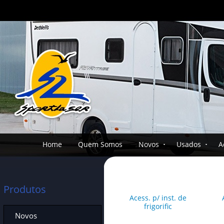
Home
Quem Somos
Novos
Usados
A
Produtos
Acess. p/ inst. de
frigorific
Novos