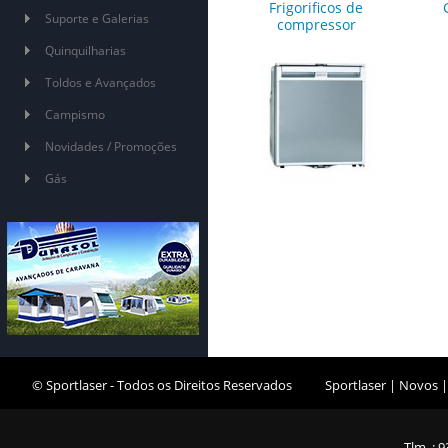
Frigorificos de
Suporte e Galerias
compressor
Quinquilharias
Toldos e Avançados
Campismo
Novidades / Promoções
Gás
© Sportlaser - Todos os Direitos Reservados
Sportlaser
|
Novos
Tlm. : 