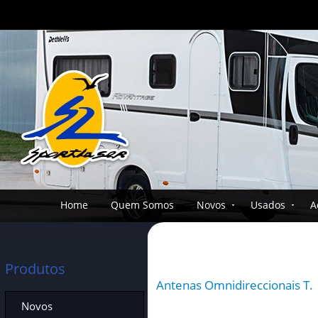
Home
Quem Somos
Novos
Usados
A
Produtos
Antenas Omnidireccionais T.
Novos