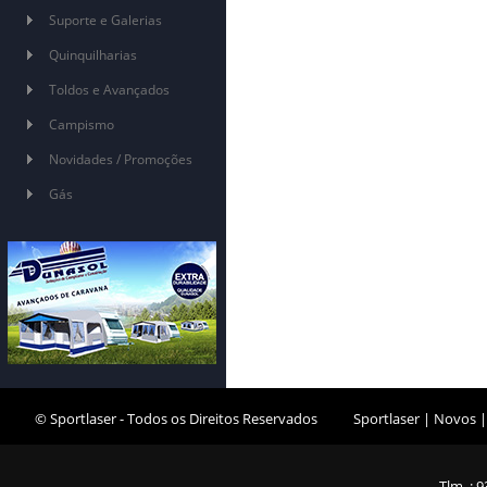
Suporte e Galerias
Quinquilharias
Toldos e Avançados
Campismo
Novidades / Promoções
Gás
© Sportlaser - Todos os Direitos Reservados
Sportlaser
|
Novos
Tlm. : 