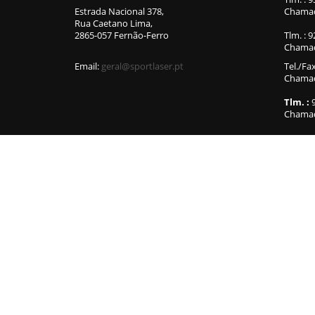
Estrada Nacional 378,
Chamad
Rua Caetano Lima,
2865-057 Fernão-Ferro
Tlm. : 
Chamad
Email:
geral@sportlaser.pt
Tel./Fa
Chamada
Tlm. :
9
Chamad