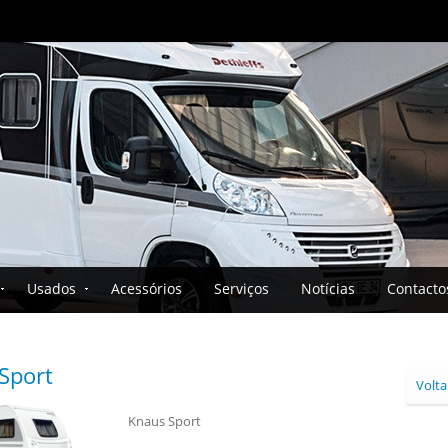
Usados
Acessórios
Serviços
Notícias
Contacto
Sport
Volta
Knaus Sport