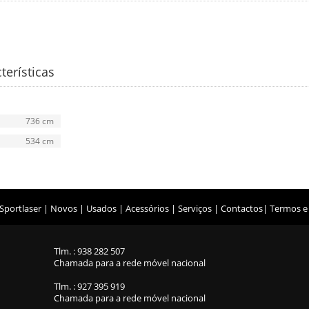
terísticas
736 cm
534 cm
Sportlaser
|
Novos
|
Usados
|
Acessórios
|
Serviços
|
Contactos
|
Termos e
Tlm. : 938 282 507
Chamada para a rede móvel nacional
Tlm. : 927 395 919
Chamada para a rede móvel nacional