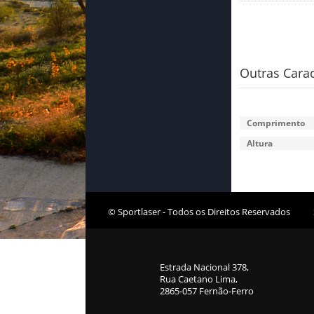
Equipamento Interior
Equipamento Exterior
Suporte e Galerias
Outras Carac
Quinquilharias
Toldos e Avançados
Comprimento
Campismo
Altura
Novidades / Promoções
Gás
© Sportlaser - Todos os Direitos Reservados
Estrada Nacional 378,
Rua Caetano Lima,
2865-057 Fernão-Ferro