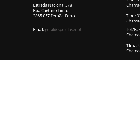
Estrada Nacional 378,
Chamad
Rua Caetano Lima,
2865-057 Fernão-Ferro
Tlm. : 
Chamad
Email:
geral@sportlaser.pt
Tel./Fa
Chamada
Tlm. :
9
Chamad