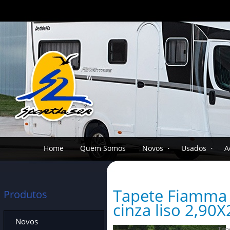
Home
Quem Somos
Novos
Usados
A
Tapete Fiamma 
Produtos
cinza liso 2,90X
Novos
Tap