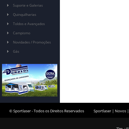
Suporte e Galerias
Quinquilharias
Toldos e Avançados
Campismo
Novidades / Promoções
Gás
© Sportlaser - Todos os Direitos Reservados
Sportlaser
|
Novos
Tlm. : 